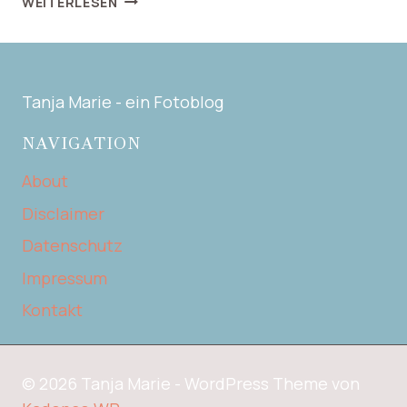
WEITERLESEN
IN
DEN
EICHHÖRNCHENWALD
IN
Tanja Marie - ein Fotoblog
HINTERZARTEN
NAVIGATION
About
Disclaimer
Datenschutz
Impressum
Kontakt
© 2026 Tanja Marie - WordPress Theme von